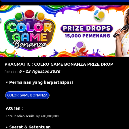
PRAGMATIC : COLRO GAME BONANZA PRIZE DROP
6 - 23 Agustus 2026
Periode :
Permainan yang berpartisipasi
COLOR GAME BONANZA
Aturan :
Total hadiah senilai Rp 600,000,000.
Syarat & Ketentuan