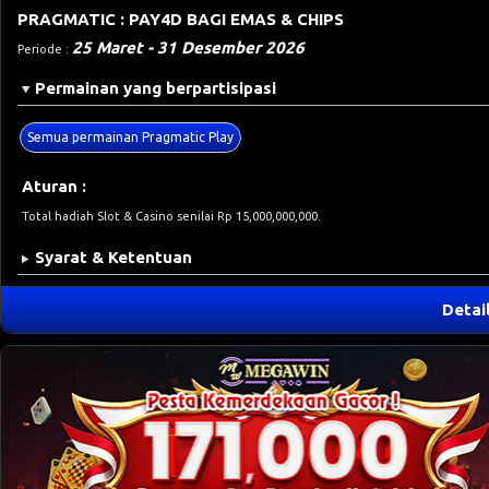
PRAGMATIC : PAY4D BAGI EMAS & CHIPS
25 Maret - 31 Desember 2026
Periode :
Permainan yang berpartisipasi
Semua permainan Pragmatic Play
Aturan :
Total hadiah Slot & Casino senilai Rp 15,000,000,000.
Syarat & Ketentuan
Detai