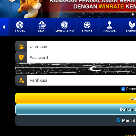
TOGEL
SLOT
LIVE CASINO
SPORT
ARCADE
SABU
Reme
Ma
Daftar 
Main d
Deskt