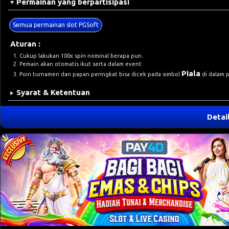
Permainan yang berpartisipasi
Semua permainan slot PGSoft
Aturan :
Cukup lakukan 100x spin nominal berapa pun.
Pemain akan otomatis ikut serta dalam event.
Piala
Poin turnamen dan papan peringkat bisa dicek pada simbol
di dalam 
Syarat & Ketentuan
Detai