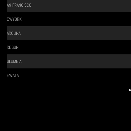
MALAYSIA
PAKONG
HONGKONG LOTTO