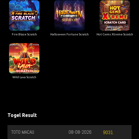
Fire Blaze Scratch
Halloween Fortune Scratch
Hot Gems Xtreme Scratch
Wild Lava Scratch
Togel Result
TOTO MACAU
08-08-2026
H
9031