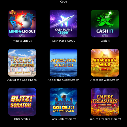
Cove
Mine-a-Licious
Cash Plane X5000
Cash It
Age of the Gods: Keno
Age of the Gods: Scratch
Anaconda Wild Scratch
Blitz Scratch
Cash Collect Scratch
Empire Treasures Scratch