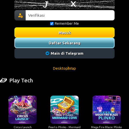
Remember Me
Masuk
Daftar Sekarang
Main di Telegram
Desktop
Wap
Play Tech
Circus Launch
Pearl o Plinko - Mermaid
Mega Fire Blaze: Plinko