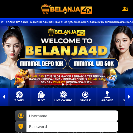
 DEPOSIT BANK : MANDIRI DAN BRI JAM 21:00 S/D 08:00 WIB DISARANKAN MENGGUNAKAN NOMINAL 
TOGEL
SLOT
LIVE CASINO
SPORT
ARCADE
SABU