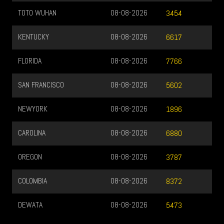
TOTO WUHAN
08-08-2026
S
3454
KENTUCKY
08-08-2026
G
6617
FLORIDA
08-08-2026
S
7766
SAN FRANCISCO
08-08-2026
M
5602
NEWYORK
08-08-2026
P
1896
CAROLINA
08-08-2026
H
6880
OREGON
08-08-2026
3787
COLOMBIA
08-08-2026
8372
DEWATA
08-08-2026
5473