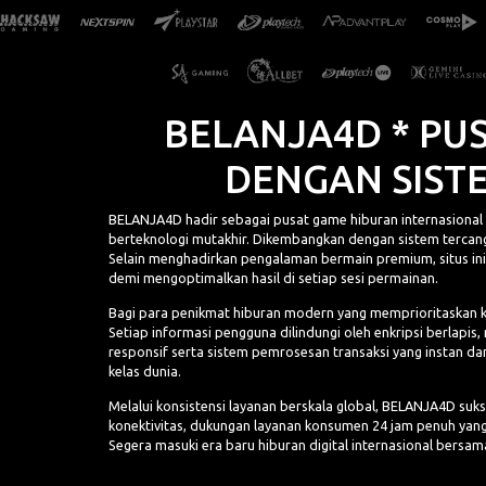
BELANJA4D * PU
DENGAN SIST
BELANJA4D
hadir sebagai pusat game hiburan internasiona
berteknologi mutakhir. Dikembangkan dengan sistem tercang
Selain menghadirkan pengalaman bermain premium, situs ini 
demi mengoptimalkan hasil di setiap sesi permainan.
Bagi para penikmat hiburan modern yang memprioritaskan 
Setiap informasi pengguna dilindungi oleh enkripsi berlapis
responsif serta sistem pemrosesan transaksi yang instan da
kelas dunia.
Melalui konsistensi layanan berskala global,
BELANJA4D
suks
konektivitas, dukungan layanan konsumen 24 jam penuh yang p
Segera masuki era baru hiburan digital internasional bersa