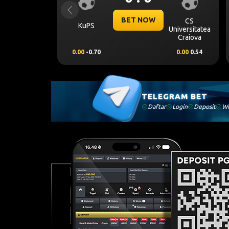
Previous
W
BET NOW
Maccabi Tel
Pafos FC
CSKA Sofia
Aviv (n)
-0.75
-0.73
0.25
0.70
-0.25
-0.86
TELEGRAM BET
Daftar
Login
Deposit
Wi