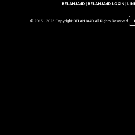
BELANJA4D
|
BELANJA4D LOGIN
|
LIN
© 2015 - 2026 Copyright BELANJA4D.
All Rights Reserved.