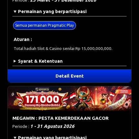
Periode :
Permainan yang berpartisipasi
Semua permainan Pragmatic Play
Aturan :
Total hadiah Slot & Casino senilai Rp 15,000,000,000.
Syarat & Ketentuan
Detail Event
MEGAWIN : PESTA KEMERDEKAAN GACOR
1 - 31 Agustus 2026
Periode :
Permainan yang berpartisipasi