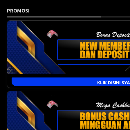
PROMOSI
KLIK
EXTRA BONUS NEW MEMBER
DAPATKAN BONUS NEW MEMBER DARI BELANJA4D
Min.
Maks.
K
Event
Bonus
Deposit
Bonus
B