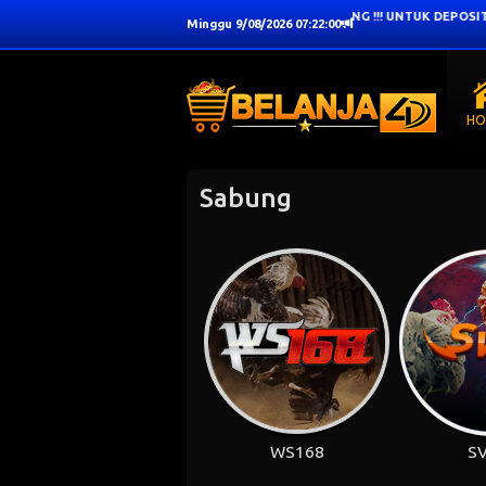
INFO PENTING !!! UNTUK DEPOSIT BA
Minggu 9/08/2026 07:22:00
HO
Sabung
WS168
S