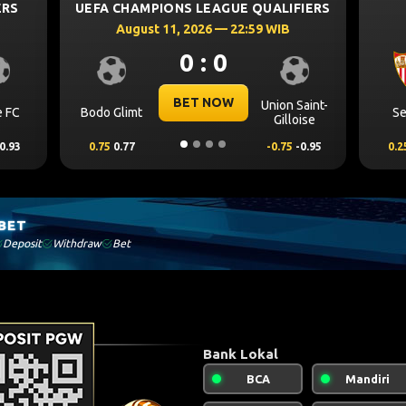
SPAIN LA LIGA
SPAIN 
August 16, 2026 — 00:30 WIB
August 17, 20
0 : 0
0 
BET NOW
BET
Alaves
Getafe
Celta Vigo
0.00
0.62
0.00
-0.72
0.25
0.76
BET
Deposit
Withdraw
Bet
Bank Lokal
BCA
Mandiri