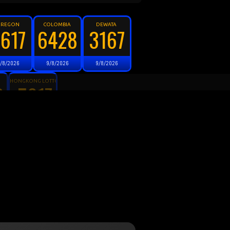
REGON
COLOMBIA
DEWATA
617
6428
3167
/8/2026
9/8/2026
9/8/2026
HONGKONG LOTTO
3
5917
8/8/2026