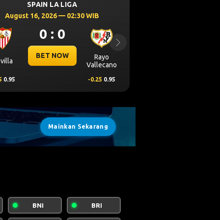
LA LIGA
UEFA CHAMPIONS LEAGUE QUALIFI
26 — 02:30 WIB
August 11, 2026 — 22:00 WIB
: 0
0 : 0
Next
 NOW
BET NOW
Kairat Almaty
Osasuna
Levski S
(n)
-0.25
-0.86
0.00
0.76
0.00
-0
Mainkan Sekarang
BNI
BRI