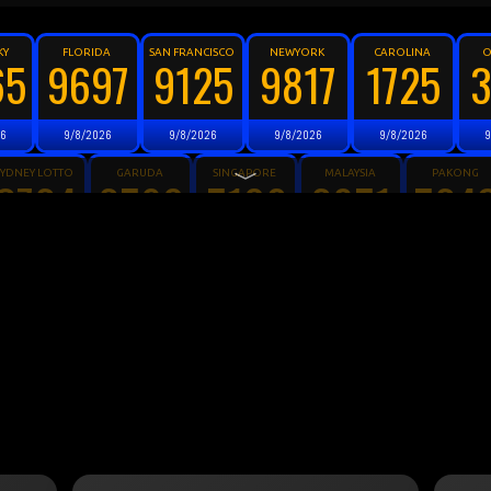
KY
FLORIDA
SAN FRANCISCO
NEWYORK
CAROLINA
O
65
9697
9125
9817
1725
3
26
9/8/2026
9/8/2026
9/8/2026
9/8/2026
9
SYDNEY LOTTO
GARUDA
SINGAPORE
MALAYSIA
PAKONG
3764
6590
5102
6851
564
9/8/2026
8/8/2026
8/8/2026
8/8/2026
8/8/2026