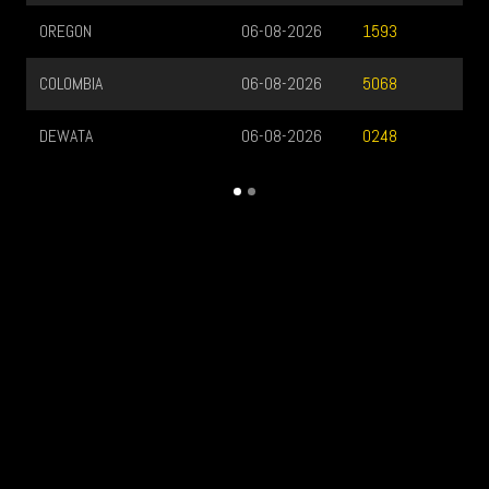
OREGON
06-08-2026
1593
COLOMBIA
06-08-2026
5068
DEWATA
06-08-2026
0248