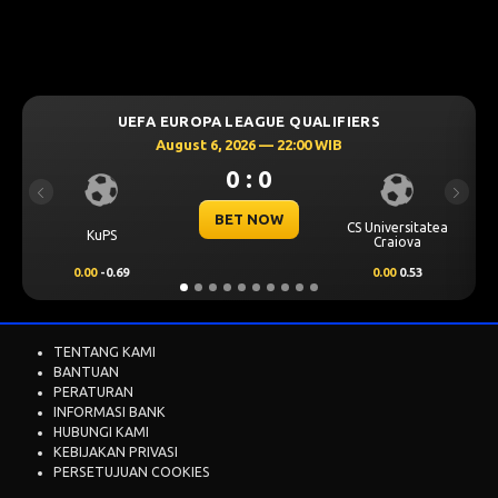
PA LEAGUE QUALIFIERS
UEFA EUROPA LE
 6, 2026 — 22:00 WIB
August 7, 202
0 : 0
0 
Previous
Next
BET NOW
BET
CS Universitatea
Red Bull Salzburg
Craiova
0.00
0.53
0.75
0.65
TENTANG KAMI
BANTUAN
PERATURAN
INFORMASI BANK
HUBUNGI KAMI
KEBIJAKAN PRIVASI
PERSETUJUAN COOKIES